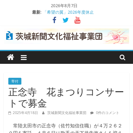
コ
2026年8月7日
ン
最新:
「希望の翼」2026年度休止
テ
熊本地震義援金受け付け
ン
茨城日産自動車が交通遺児支援
理事会で事業報告や決算を承認
ツ
交通遺児支援に役立てて
へ
茨
ス
キ
城
ッ
プ
新
寄付
正念寺 花まつりコンサー
聞
トで募金
文
2025年4月18日
茨城新聞文化福祉事業団
0件のコメント
常陸太田市の正念寺（佐竹知信住職）が４万２６２