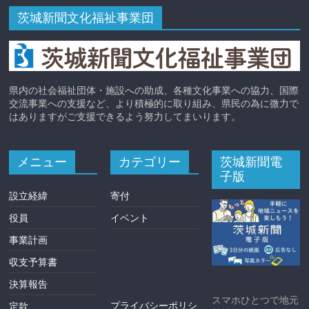
茨城新聞文化福祉事業団
県内の社会福祉団体・施設への助成、各種文化事業への協力、国際
交流事業への支援など、より積極的に取り組み、県民の為に微力で
はありますがご支援できるよう努力してまいります。
メニュー
カテゴリー
茨城新聞電
子版
設立経緯
寄付
役員
イベント
事業計画
収支予算書
決算報告
スマホひとつで地元
プライバシーポリシ
定款