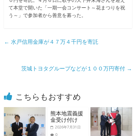
化
０円を寄託。４月６日に歌手の天下井朱海さんを迎え
て本堂で開いた「一期一会コンサート～花まつりを祝
福
う～」で参加者から善意を募った。
祉
←
水戸信用金庫が４７万４千円を寄託
事
業
茨城トヨタグループなどが１００万円寄付
→
団
こちらもおすすめ
熊本地震義援
金受け付け
2026年7月31日
0