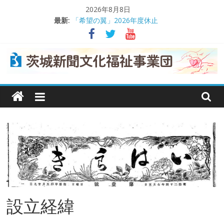
コ
2026年8月8日
ン
最新:
「希望の翼」2026年度休止
テ
熊本地震義援金受け付け
ン
茨城日産自動車が交通遺児支援
理事会で事業報告や決算を承認
ツ
交通遺児支援に役立てて
へ
茨
ス
キ
城
ッ
プ
新
聞
文
設立経緯