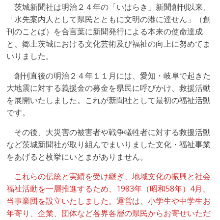
化
茨城新聞社は明治２４年の「いはらき」新聞創刊以来、
福
「水先案内人として県民とともに文明の港に達せん」（創
刊のことば）を合言葉に新聞発行による本来の使命達成
と、郷土茨城における文化芸術及び福祉の向上に努めてま
祉
いりました。
事
創刊直後の明治２４年１１月には、愛知・岐阜で起きた
大地震に対する義援金の募金を県民に呼びかけ、救援活動
業
を展開いたしました。これが新聞社として最初の福祉活動
です。
団
その後、大災害の被害者や戦争犠牲者に対する救援活動
など茨城新聞社が取り組んでまいりました文化・福祉事業
をあげると枚挙にいとまがありません。
これらの伝統と実績を受け継ぎ、地域文化の振興と社会
福祉活動を一層推進するため、1983年（昭和58年）4月、
当事業団を設立いたしました。運営は、小学生や中学生お
年寄り、企業、団体など各界各層の県民からお寄せいただ