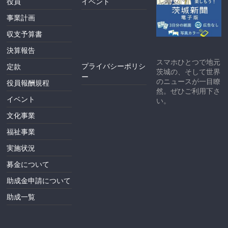
役員
イベント
事業計画
収支予算書
決算報告
スマホひとつで地元
プライバシーポリシ
定款
茨城の、そして世界
ー
のニュースが一目瞭
役員報酬規程
然。ぜひご利用下さ
イベント
い。
文化事業
福祉事業
実施状況
募金について
助成金申請について
助成一覧