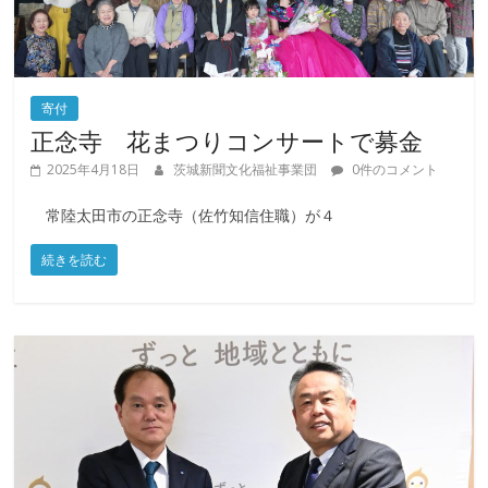
寄付
正念寺 花まつりコンサートで募金
2025年4月18日
茨城新聞文化福祉事業団
0件のコメント
常陸太田市の正念寺（佐竹知信住職）が４
続きを読む