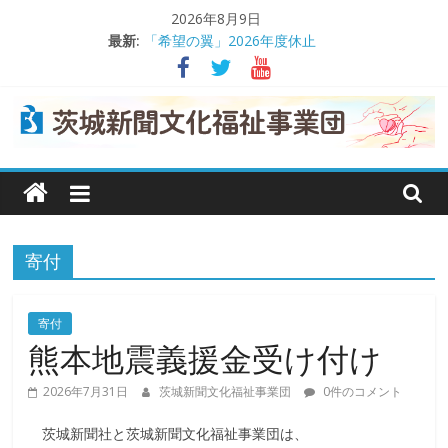
コ
2026年8月9日
交通遺児支援に役立てて
ン
最新:
「希望の翼」2026年度休止
テ
熊本地震義援金受け付け
ン
茨城日産自動車が交通遺児支援
理事会で事業報告や決算を承認
ツ
へ
茨
ス
キ
城
ッ
プ
寄付
新
聞
寄付
熊本地震義援金受け付け
文
2026年7月31日
茨城新聞文化福祉事業団
0件のコメント
茨城新聞社と茨城新聞文化福祉事業団は、