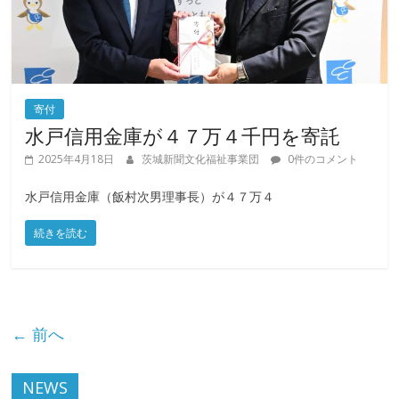
寄付
水戸信用金庫が４７万４千円を寄託
2025年4月18日
茨城新聞文化福祉事業団
0件のコメント
水戸信用金庫（飯村次男理事長）が４７万４
続きを読む
← 前へ
NEWS