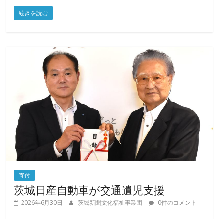
化
続きを読む
福
祉
事
業
団
寄付
茨城日産自動車が交通遺児支援
2026年6月30日
茨城新聞文化福祉事業団
0件のコメント