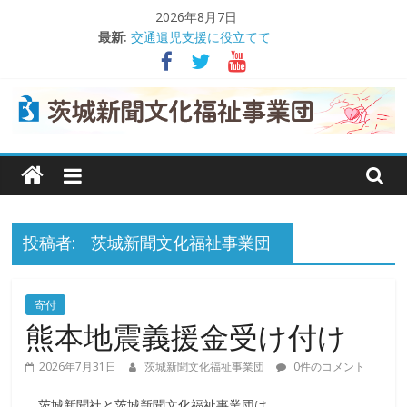
コ
2026年8月7日
ン
最新:
交通遺児支援に役立てて
テ
「希望の翼」2026年度休止
ン
熊本地震義援金受け付け
茨城日産自動車が交通遺児支援
ツ
理事会で事業報告や決算を承認
へ
茨
ス
キ
城
ッ
プ
新
投稿者:
茨城新聞文化福祉事業団
聞
寄付
熊本地震義援金受け付け
文
2026年7月31日
茨城新聞文化福祉事業団
0件のコメント
茨城新聞社と茨城新聞文化福祉事業団は、