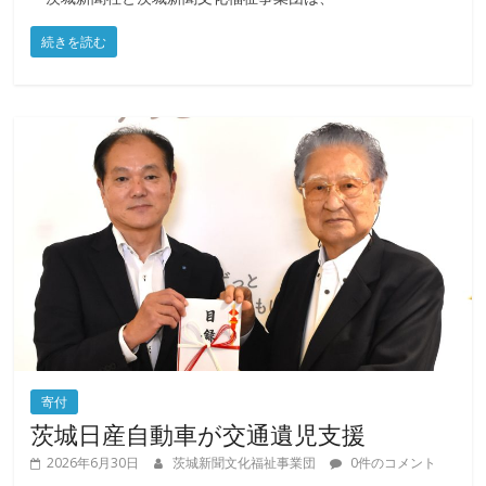
化
福
続きを読む
祉
事
業
団
寄付
茨城日産自動車が交通遺児支援
2026年6月30日
茨城新聞文化福祉事業団
0件のコメント