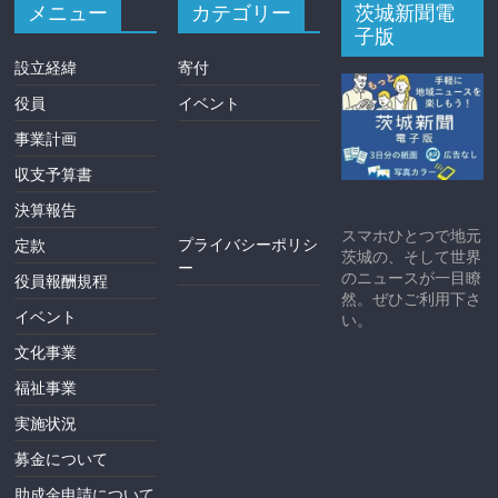
メニュー
カテゴリー
茨城新聞電
子版
設立経緯
寄付
役員
イベント
事業計画
収支予算書
決算報告
スマホひとつで地元
プライバシーポリシ
定款
茨城の、そして世界
ー
のニュースが一目瞭
役員報酬規程
然。ぜひご利用下さ
イベント
い。
文化事業
福祉事業
実施状況
募金について
助成金申請について