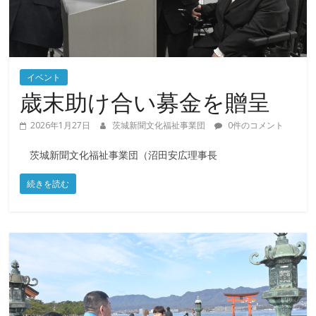
化
福
祉
イベント
歳末助け合い募金を贈呈
事
2026年1月27日
茨城新聞文化福祉事業団
0件のコメント
業
茨城新聞文化福祉事業団（沼田安広理事長
団
続きを読む