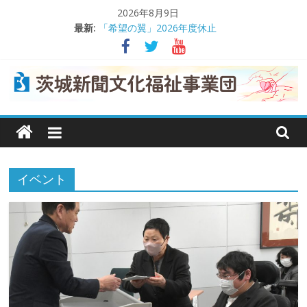
コ
2026年8月9日
ン
最新:
「希望の翼」2026年度休止
テ
熊本地震義援金受け付け
ン
茨城日産自動車が交通遺児支援
理事会で事業報告や決算を承認
ツ
交通遺児支援に役立てて
へ
茨
ス
キ
城
ッ
プ
イベント
新
聞
文