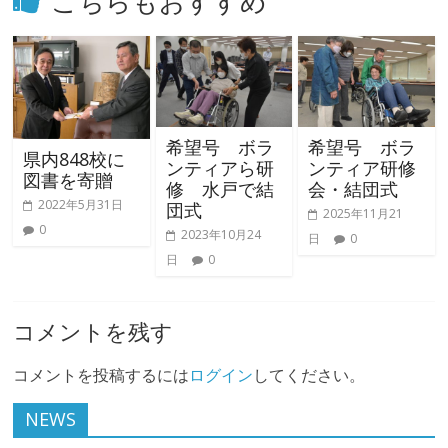
こちらもおすすめ
希望号 ボラ
希望号 ボラ
県内848校に
ンティアら研
ンティア研修
図書を寄贈
修 水戸で結
会・結団式
2022年5月31日
団式
2025年11月21
0
2023年10月24
日
0
日
0
コメントを残す
コメントを投稿するには
ログイン
してください。
NEWS