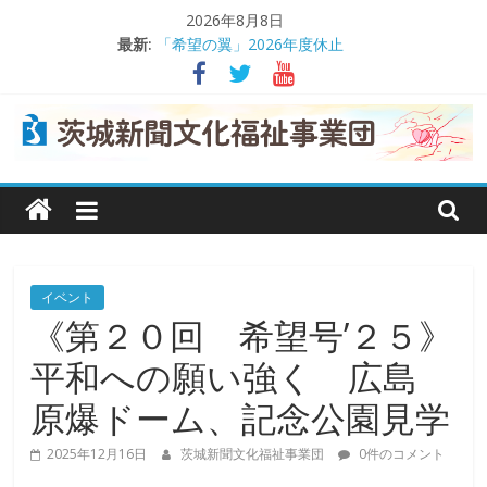
コ
2026年8月8日
ン
最新:
「希望の翼」2026年度休止
テ
熊本地震義援金受け付け
ン
茨城日産自動車が交通遺児支援
理事会で事業報告や決算を承認
ツ
交通遺児支援に役立てて
へ
茨
ス
キ
城
ッ
プ
新
イベント
《第２０回 希望号’２５》
聞
平和への願い強く 広島
文
原爆ドーム、記念公園見学
2025年12月16日
茨城新聞文化福祉事業団
0件のコメント