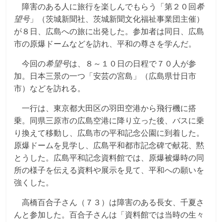
化
障害のある人に旅行を楽しんでもらう「第２０回
希
福
望号
」（茨城新聞社、茨城新聞文化福祉事業団主催）
が８日、広島への旅に出発した。参加者は同日、広島
市の原爆ドームなどを訪れ、平和の尊さを学んだ。
祉
今回の
希望号
は、８～１０日の日程で７０人が参
事
加。日本三景の一つ「安芸の宮島」（広島県廿日市
市）などを訪れる。
業
一行は、東京都大田区の羽田空港から飛行機に搭
乗。同県三原市の広島空港に降り立った後、バスに乗
団
り換えて移動し、広島市の平和記念公園に到着した。
原爆ドームを見学し、広島平和都市記念碑で献花、黙
とうした。広島平和記念資料館では、原爆被爆時の同
所の様子を伝える資料や展示を見て、平和への願いを
強くした。
高橋百合子さん（７３）は障害のある長女、千夏さ
んと参加した。百合子さんは「資料館では当時の生々