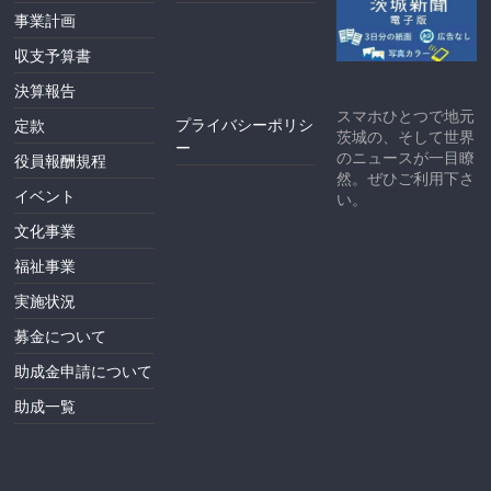
事業計画
収支予算書
決算報告
スマホひとつで地元
プライバシーポリシ
定款
茨城の、そして世界
ー
のニュースが一目瞭
役員報酬規程
然。ぜひご利用下さ
イベント
い。
文化事業
福祉事業
実施状況
募金について
助成金申請について
助成一覧